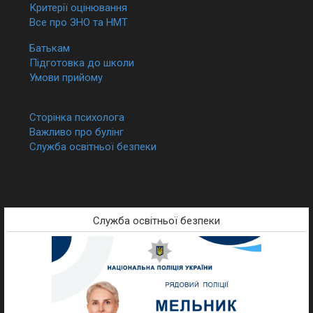
Критерії оцінювання
Все про ЗНО та НМТ
Батькам
Підготовка до школи
Умови прийому
Сторінка психолога
Важливо про булінг
Служба освітньої безпеки
Служба освітньої безпеки