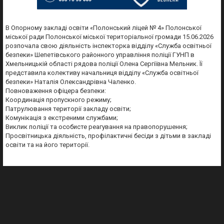
В Опорному закладі освіти «Полонський ліцей № 4» Полонської
міської ради Полонської міської територіальної громади 15.06.2026
розпочала свою діяльність інспекторка відділу «Служба освітньої
безпеки» Шепетівського районного управління поліції ГУНП в
Хмельницькій області рядова поліції Олена Сергіївна Мельник. Її
представила колективу начальниця відділу «Служба освітньої
безпеки» Наталія Олександрівна Чаленко.
Повноваження офіцера безпеки:
Координація пропускного режиму;
Патрулювання території закладу освіти;
Комунікація з екстреними службами;
Виклик поліції та особисте реагування на правопорушення;
Просвітницька діяльність, профілактичні бесіди з дітьми в закладі
освіти та на його території.