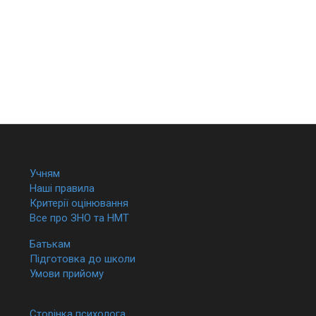
Учням
Наші правила
Критерії оцінювання
Все про ЗНО та НМТ
Батькам
Підготовка до школи
Умови прийому
Сторінка психолога