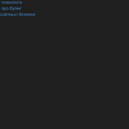
а психолога
про булінг
освітньої безпеки