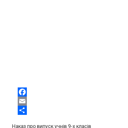
Facebook
Email
Share
Наказ про випуск учнів 9-х класів