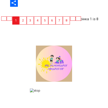
Email
Share
Сторінка 1 із 8
1
2
3
4
5
6
7
8