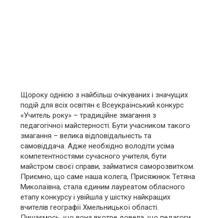
Щороку однією з найбільш очікуваних і значущих
подій для всіх освітян є Всеукраїнський конкурс
«Учитель року» – традиційне змагання з
педагогічної майстерності. Бути учасником такого
змагання – велика відповідальність та
самовіддача. Адже необхідно володіти усіма
компетентностями сучасного учителя, бути
майстром своєї справи, займатися саморозвитком.
Приємно, що саме наша колега, Присяжнюк Тетяна
Миколаївна, стала єдиним лауреатом обласного
етапу конкурсу і увійшла у шістку
найкращих
вчителів географії Хмельницької області.
Пишаємось, що вона вкотре довела, що педагоги