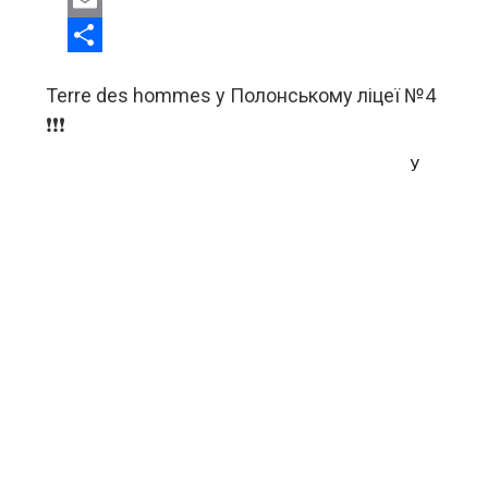
Facebook
Email
Share
Terre des hommes у Полонському ліцеї №4
❗❗❗
У