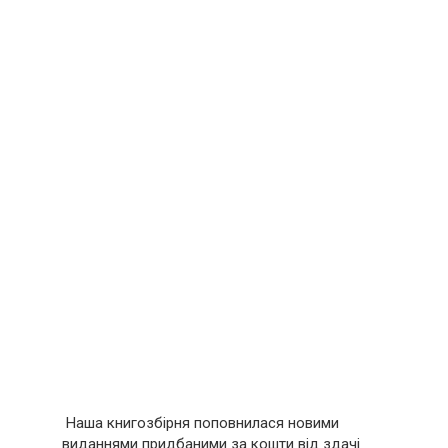
Наша книгозбірня поповнилася новими
виданнями придбаними за кошти від здачі