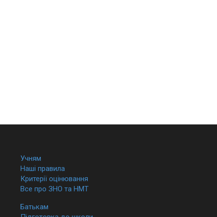
Учням
Наші правила
Критерії оцінювання
Все про ЗНО та НМТ
Батькам
Підготовка до школи