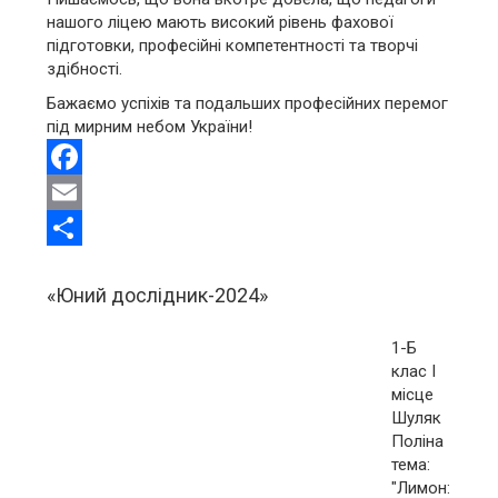
нашого ліцею мають високий рівень фахової
підготовки, професійні компетентності та творчі
здібності.
Бажаємо успіхів та подальших професійних перемог
під мирним небом України!
Facebook
Email
Share
«Юний дослідник-2024»
1-Б
клас І
місце
Шуляк
Поліна
тема:
"Лимон: