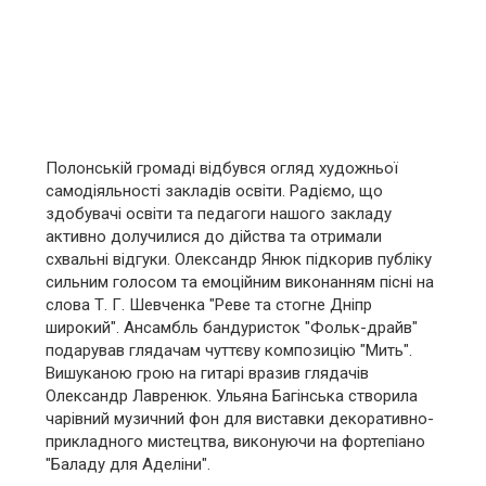
Полонській громаді відбувся огляд художньої
самодіяльності закладів освіти. Радіємо, що
здобувачі освіти та педагоги нашого закладу
активно долучилися до дійства та отримали
схвальні відгуки. Олександр Янюк підкорив публіку
сильним голосом та емоційним виконанням пісні на
слова Т. Г. Шевченка "Реве та стогне Дніпр
широкий". Ансамбль бандуристок "Фольк-драйв"
подарував глядачам чуттєву композицію "Мить".
Вишуканою грою на гитарі вразив глядачів
Олександр Лавренюк. Ульяна Багінська створила
чарівний музичний фон для виставки декоративно-
прикладного мистецтва, виконуючи на фортепіано
"Баладу для Аделіни".