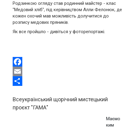
Родзинкою огляду став родинний майстер - клас
"Медовий хліб", під керівництвом Алли Фелонюк, де
кожен охочий мав можливість долучитися до
розпису медових пряників.
Як все пройшло - дивіться у фоторепортажі.
Facebook
Email
Share
Всеукраїнський щорічний мистецький
проєкт "ГАМА"
Маємо
ким