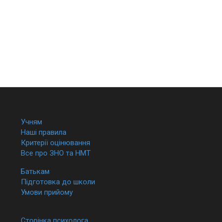
Учням
Наші правила
Критерії оцінювання
Все про ЗНО та НМТ
Батькам
Підготовка до школи
Умови прийому
Сторінка психолога