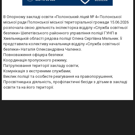
В Опорному закладі освіти «Полонський ліцей № 4» Полонської
міської ради Полонської міської територіальної громади 15.06.2026
розпочала свою діяльність інспекторка відділу «Служба освітньої
безпеки» Шепетівського районного управління поліції ГУНП в
Хмельницькій області рядова поліції Олена Сергіївна Мельник. Її
представила колективу начальниця відділу «Служба освітньої
безпеки» Наталія Олександрівна Чаленко.
Повноваження офіцера безпеки:
Координація пропускного режиму;
Патрулювання території закладу освіти;
Комунікація з екстреними службами;
Виклик поліції та особисте реагування на правопорушення;
Просвітницька діяльність, профілактичні бесіди з дітьми в закладі
освіти та на його території.