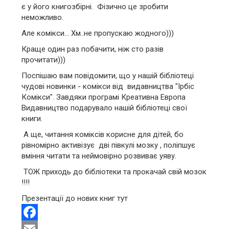
є у його книгозбірні. Фізично це зробити
неможливо.
Але комікси... Хм..не пропускаю жодного)))
Краще один раз побачити, ніж сто разів
прочитати)))
Поспішаю вам повідомити, що у нашій бібліотеці
чудові новинки - комікси від видавництва "Ірбіс
Комікси". Завдяки програмі Креативна Европа
Видавництво подарувало нашій бібліотеці свої
книги.
А ще, читання коміксів корисне для дітей, бо
рівномірно активізує дві півкулі мозку , поліпшує
вміння читати та неймовірно розвиває уяву.
ТОЖ приходь до бібліотеки та прокачай свій мозок
!!!!
Презентації до нових книг тут
Facebook