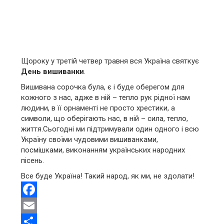
Щороку у третій четвер травня вся Україна святкує
День вишиванки
.
Вишивана сорочка була, є і буде оберегом для
кожного з нас, адже в ній – тепло рук рідної нам
людини, в її орнаменті не просто хрестики, а
символи, що оберігають нас, в ній – сила, тепло,
життя.Сьогодні ми підтримували один одного і всю
Україну своїми чудовими вишиванками,
посмішками, виконанням українських народних
пісень.
Все буде Україна! Такий народ, як ми, не здолати!
Facebook
Email