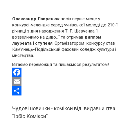
Олександр Лавренюк
посів перше місце у
конкурсі-челенджі серед учнівської молоді до 210-ї
річниці з дня народження Т. Г. Шевченка "І
возвеличимо на диво..." та отримав
диплом
лауреата I ступеня
. Організатором конкурсу став
Кам'янець-Подільський фаховий коледж культури і
мистецтва.
Вітаємо переможця та пишаємося результатом!
Facebook
Email
Share
Чудові новинки - комікси від видавництва
"Ірбіс Комікси"