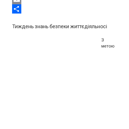
Email
Share
Тиждень знань безпеки життєдіяльносі
З
метою