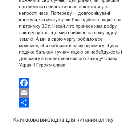
кожним зі своїх учнів, і для рідних, які прийшли
підтримати і привітати нове покоління у ці
непрості часи. Попереду — довгоочікувані
канікули, які ми зустріли благодійною акцією на
підтримку ЗСУ. Нехай літо принесе нам добру
звістку про те, що мир прийшов на нашу рідну
землю! А ми, в свою чергу, робимо все
можливе, аби наблизити нашу перемогу. Щира
подяка батькам і учням ліцею за небайдужість і
допомогу в проведенні нашого заходу! Слава
Україні! Героям слава!
Facebook
Email
Share
Книжкова викладка для читання влітку