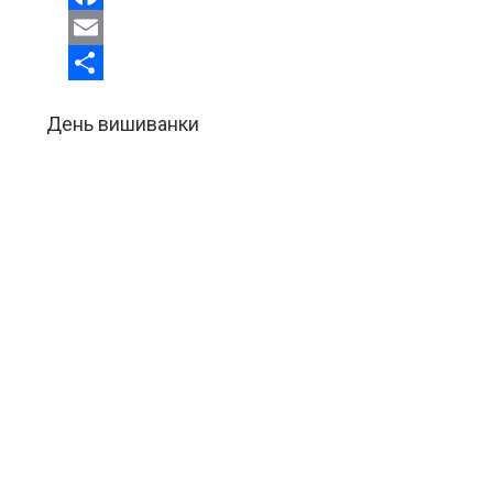
Facebook
Email
Share
День вишиванки