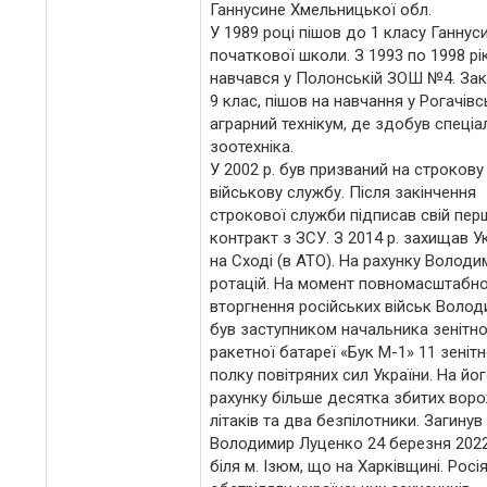
Ганнусине Хмельницької обл.
У 1989 році пішов до 1 класу Ганнус
початкової школи. З 1993 по 1998 рі
навчався у Полонській ЗОШ №4. За
9 клас, пішов на навчання у Рогачів
аграрний технікум, де здобув спеціа
зоотехніка.
У 2002 р. був призваний на строкову
військову службу. Після закінчення
строкової служби підписав свій пер
контракт з ЗСУ. З 2014 р. захищав У
на Сході (в АТО). На рахунку Володи
ротацій. На момент повномасштабн
вторгнення російських військ Воло
був заступником начальника зенітно
ракетної батареї «Бук М-1» 11 зеніт
полку повітряних сил України. На йо
рахунку більше десятка збитих вор
літаків та два безпілотники. Загинув
Володимир Луценко 24 березня 202
біля м. Ізюм, що на Харківщині. Росі