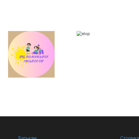
Батькам
Сторінк